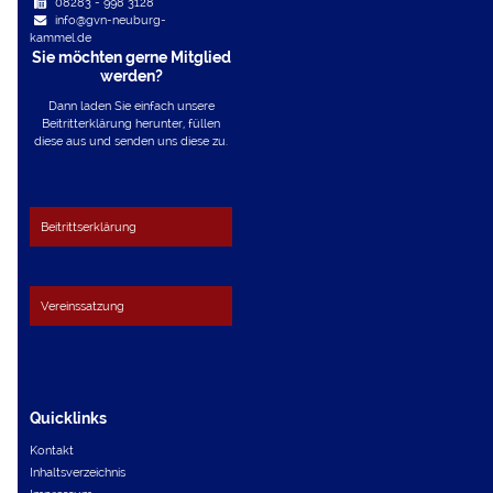
08283 - 998 3128
info@gvn-neuburg-
kammel.de
Sie möchten gerne Mitglied
werden?
Dann laden Sie einfach unsere
Beitritterklärung herunter, füllen
diese aus und senden uns diese zu.
Beitrittserklärung
Vereinssatzung
Quicklinks
Kontakt
Inhaltsverzeichnis