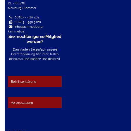
DE - 86476
Neuburg/Kammel
08283 - 920 464
08283 - 998 3128
info@gvn-neuburg-
kammel.de
Sie möchten gerne Mitglied
werden?
Dann laden Sie einfach unsere
Beitritterklärung herunter, füllen
diese aus und senden uns diese zu.
Beitrittserklärung
Vereinssatzung